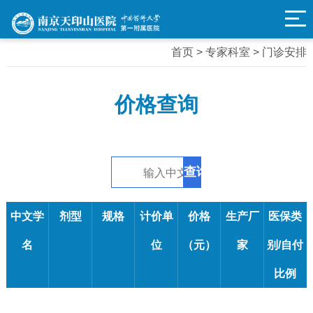
专家科室
首页 > 专家科室 > 门诊安排
价格
查询
中文学
剂型
规格
计价单
价格
生产厂
医保类
名
位
（元）
家
别/自付
比例