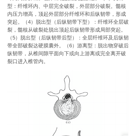
型：纤维环内、中层完全破裂，外层部分破裂。髓核
内压力增高，顶起外层部分纤维环和后纵韧带，形成
突起。（4）脱出型（后纵韧带下型）：纤维环全层破
裂，髓核从破裂处脱出顶起后纵韧带形成局部突起。
（5）脱出型（后纵韧带后型）：全层纤维环及后纵韧
带全部破裂达硬膜囊外。（6）游离型：脱出物穿破后
纵韧带，从椎间隙平面向下或向上游离或完全离开破
裂口进入椎管内。