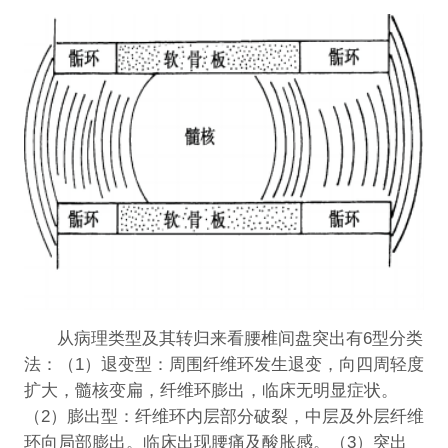
从病理类型及其转归来看腰椎间盘突出有6型分类
法：（1）退变型：周围纤维环发生退变，向四周轻度
扩大，髓核变扁，纤维环膨出，临床无明显症状。
（2）膨出型：纤维环内层部分破裂，中层及外层纤维
环向局部膨出。临床出现腰痛及酸胀感。（3）突出