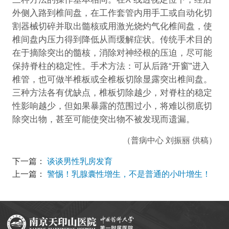
外侧入路到椎间盘，在工作套管内用手工或自动化切
割器械切碎并取出髓核或用激光烧灼气化椎间盘，使
椎间盘内压力得到降低从而缓解症状。传统手术目的
在于摘除突出的髓核，消除对神经根的压迫，尽可能
保持脊柱的稳定性。手术方法：可从后路“开窗”进入
椎管，也可做半椎板或全椎板切除显露突出椎间盘。
三种方法各有优缺点，椎板切除越少，对脊柱的稳定
性影响越少，但如果暴露的范围过小，将难以彻底切
除突出物，甚至可能使突出物不被发现而遗漏。
（普病中心 刘振丽 供稿）
下一篇：
谈谈男性乳房发育
上一篇：
警惕！乳腺囊性增生，不是普通的小叶增生！